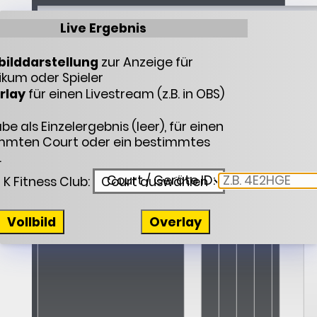
Live Ergebnis
Landesliga Nord-Baden
bilddarstellung
zur Anzeige für
ikum oder Spieler
rlay
für einen Livestream (z.B. in OBS)
e als Einzelergebnis (leer), für einen
mmten Court oder ein bestimmtes
.
Court / Geräte ID:
K Fitness Club:
Vollbild
Overlay
Philipp Kreutzheide
3
11
11
8
11
41