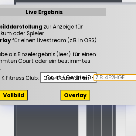
Live Ergebnis
Landesliga Nord-Baden
bilddarstellung
zur Anzeige für
ikum oder Spieler
rlay
für einen Livestream (z.B. in OBS)
e als Einzelergebnis (leer), für einen
mmten Court oder ein bestimmtes
.
Court / Geräte ID:
K Fitness Club:
Vollbild
Overlay
Dominik Hartmann
0
4
4
8
16