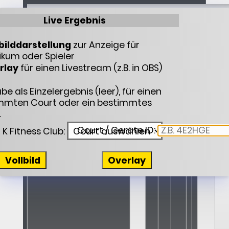
Live Ergebnis
Landesliga Nord-Baden
bilddarstellung
zur Anzeige für
ikum oder Spieler
rlay
für einen Livestream (z.B. in OBS)
e als Einzelergebnis (leer), für einen
mmten Court oder ein bestimmtes
.
Court / Geräte ID:
K Fitness Club:
Vollbild
Overlay
Artur Wagner
3
11
11
12
34