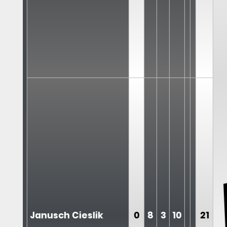
Janusch Cieslik
0
8
3
10
21