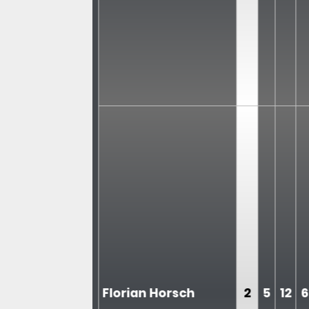
Florian Horsch
2
5
12
6