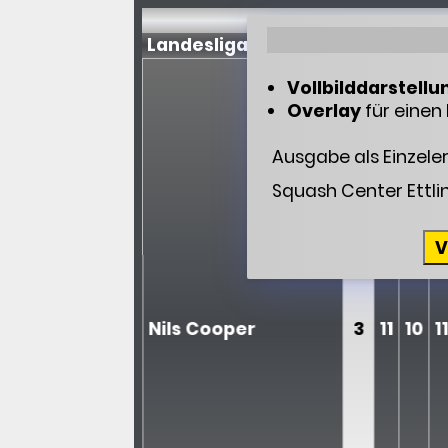
Landesliga Nord-Baden
Vollbilddarstellu
Overlay
für einen 
Ausgabe als Einzele
Squash Center Ettli
V
Nils Cooper
3
11
10
1