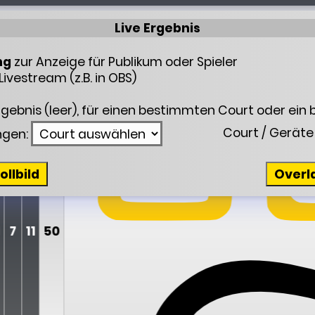
Live Ergebnis
ng
zur Anzeige für Publikum oder Spieler
Livestream (z.B. in OBS)
rgebnis (leer), für einen bestimmten Court oder ein
Court / Geräte 
ngen:
ollbild
Overl
1
7
11
50