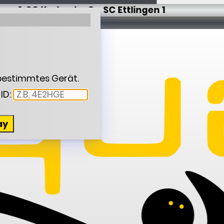
1. SC Karlsruhe 3 - SC Ettlingen 1
 bestimmtes Gerät.
ID:
ay