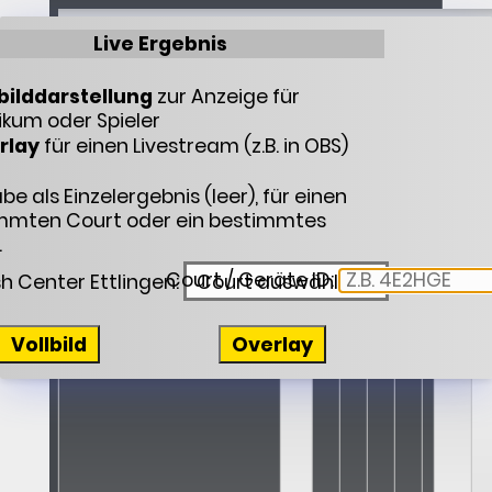
Live Ergebnis
Landesliga Nord-Baden
bilddarstellung
zur Anzeige für
ikum oder Spieler
rlay
für einen Livestream (z.B. in OBS)
e als Einzelergebnis (leer), für einen
mmten Court oder ein bestimmtes
.
Court / Geräte ID:
h Center Ettlingen:
Vollbild
Overlay
Peter Clausen
3
11
11
5
11
38